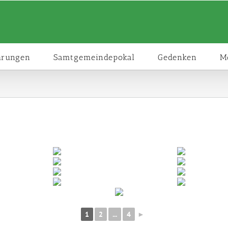
hrungen
Samtgemeindepokal
Gedenken
M
1
2
...
4
►