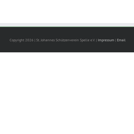
Copyright 2026 | St. Johannes Schützenverein Spelle e.V. |
Impressum
|
Email