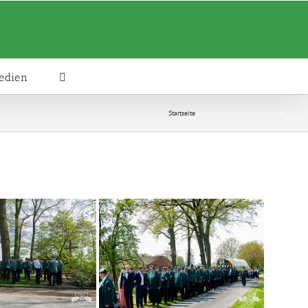
edien
Startseite
Images tagged "englandecke"