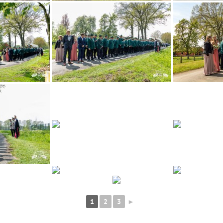
1
2
3
►