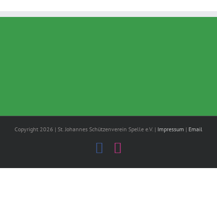
Copyright 2026 | St. Johannes Schützenverein Spelle e.V. |
Impressum
|
Email
Facebook
Instagram